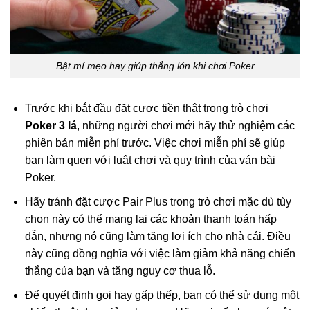
Bật mí mẹo hay giúp thắng lớn khi chơi Poker
Trước khi bắt đầu đặt cược tiền thật trong trò chơi
Poker 3 lá
, những người chơi mới hãy thử nghiệm các
phiên bản miễn phí trước. Việc chơi miễn phí sẽ giúp
bạn làm quen với luật chơi và quy trình của ván bài
Poker.
Hãy tránh đặt cược Pair Plus trong trò chơi mặc dù tùy
chọn này có thể mang lại các khoản thanh toán hấp
dẫn, nhưng nó cũng làm tăng lợi ích cho nhà cái. Điều
này cũng đồng nghĩa với việc làm giảm khả năng chiến
thắng của bạn và tăng nguy cơ thua lỗ.
Để quyết định gọi hay gấp thếp, bạn có thể sử dụng một