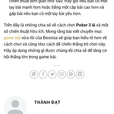
chiến thuật đơn giản như sau: Hãy gọi nếu bạn có một
tay bài mạnh hơn hoặc bằng một cặp bài cao hơn và
gấp bài nếu bạn có một tay bài yếu hơn.
Trên đây là những chia sẻ về cách chơi
Poker 3 lá
và một
số chiến thuật hữu ích. Mong rằng bài viết chuyên mục
game bài
vừa rồi của Besvisa sẽ giúp bạn hiểu rõ hơn về
cách chơi và cũng như cách để chiến thắng trò chơi này.
Hãy áp dụng những gì được chúng tôi chia sẻ để tăng cơ
hội thắng lớn trong game bài.
THÀNH ĐẠT