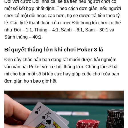
Đối với cược Đôi, nhà cái sẽ trả tiền nếu người chơi có
một số kết hợp nhất định. Theo cách đơn giản, nếu người
chơi có một đôi hoặc cao hơn, họ sẽ được trả tiền theo tỷ
lệ. Các tỷ lệ thanh toán của cược Đôi trong trò chơi cụ thể
như Đôi – 1:1, Thùng – 4:1, Sảnh – 6:1, Sam – 30:1 và
Sảnh thùng – 40:1.
Bí quyết thắng lớn khi chơi Poker 3 lá
Đến đây chắc hẳn bạn đang rất muốn được trải nghiệm
vào ván bài Poker với cơ hội thắng lớn. Chúng tôi sẽ bật
mí cho bạn một số bí kíp cực hay giúp cuộc chơi của bạn
đơn giản hơn bao giờ hết.