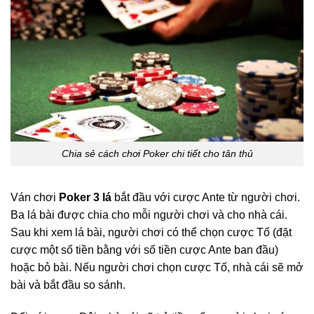
Chia sẻ cách chơi Poker chi tiết cho tân thủ
Ván chơi
Poker 3 lá
bắt đầu với cược Ante từ người chơi.
Ba lá bài được chia cho mỗi người chơi và cho nhà cái.
Sau khi xem lá bài, người chơi có thể chọn cược Tố (đặt
cược một số tiền bằng với số tiền cược Ante ban đầu)
hoặc bỏ bài. Nếu người chơi chọn cược Tố, nhà cái sẽ mở
bài và bắt đầu so sánh.