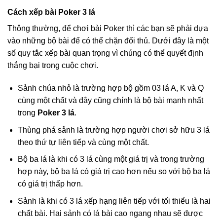
Cách xếp bài Poker 3 lá
Thông thường, để chơi bài Poker thì các bạn sẽ phải dựa
vào những bộ bài để có thể chặn đối thủ. Dưới đây là một
số quy tắc xếp bài quan trọng vì chúng có thể quyết định
thắng bại trong cuộc chơi.
Sảnh chúa nhỏ là trường hợp bộ gồm 03 lá A, K và Q
cùng một chất và đây cũng chính là bộ bài mạnh nhất
trong
Poker 3 lá
.
Thùng phá sảnh là trường hợp người chơi sở hữu 3 lá
theo thứ tự liên tiếp và cùng một chất.
Bộ ba lá là khi có 3 lá cùng một giá trị và trong trường
hợp này, bộ ba lá có giá trị cao hơn nếu so với bộ ba lá
có giá trị thấp hơn.
Sảnh là khi có 3 lá xếp hạng liên tiếp với tối thiểu là hai
chất bài. Hai sảnh có lá bài cao ngang nhau sẽ được