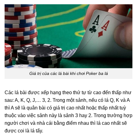
Giá trị của các lá bài khi chơi Poker ba lá
Các lá bài được xếp hạng theo thứ tự từ cao đến thấp như
sau: A, K, Q, J,… 3, 2. Trong một sảnh, nếu có lá Q, K và A
thì A sẽ là quân bài có giá trị cao nhất hoặc thấp nhất tuỳ
thuộc vào việc sảnh này là sảnh 3 hay 2. Trong trường hợp
người chơi và nhà cái bằng điểm nhau thì lá cao nhất sẽ
được coi là lá tẩy.