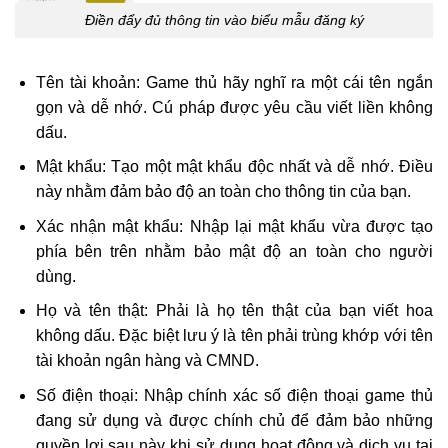
Điền đẩy đủ thông tin vào biểu mẫu đăng ký
Tên tài khoản: Game thủ hãy nghĩ ra một cái tên ngắn
gọn và dễ nhớ. Cú pháp được yêu cầu viết liền không
dấu.
Mật khẩu: Tạo một mật khẩu độc nhất và dễ nhớ. Điều
này nhằm đảm bảo độ an toàn cho thông tin của bạn.
Xác nhận mật khẩu: Nhập lại mật khẩu vừa được tạo
phía bên trên nhằm bảo mật độ an toàn cho người
dùng.
Họ và tên thật: Phải là họ tên thật của bạn viết hoa
không dấu. Đặc biệt lưu ý là tên phải trùng khớp với tên
tài khoản ngân hàng và CMND.
Số điện thoại: Nhập chính xác số điện thoại game thủ
đang sử dụng và được chính chủ để đảm bảo những
quyền lợi sau này khi sử dụng hoạt động và dịch vụ tại