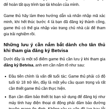
để hoàn tất quy trình tạo tài khoản của mình.
Game thủ hãy làm theo hướng dẫn và nhấn nhập mã xác
minh, khi hết thúc bước 4 là bạn đã đăng ký thành công,
game thủ có thể gia nhập vào trang chủ nhà cái để tham
gia trải nghiệm rồi.
Những lưu ý cần nắm bắt dành cho tân thủ
khi tham gia đăng ký Betvisa
Dưới đây là một số điểm game thủ cần lưu ý khi tham gia
đăng ký Betvisa
, anh em cần nắm rõ như sau:
Đầu tiên chính là vấn đề tuổi tác: Game thủ phải có độ
tuổi từ 18 trở lên, đây là một yêu cầu quan trọng và rất
cần thiết game thủ cần thực hiện.
Bạn cần đảm bảo thiết bị bạn sử dụng để đăng ký như
máy tính hay điện thoại di động phải đảm bảo đường
truyền mạng ổn định. Không xảy ra vấn đề lag hay lỗi