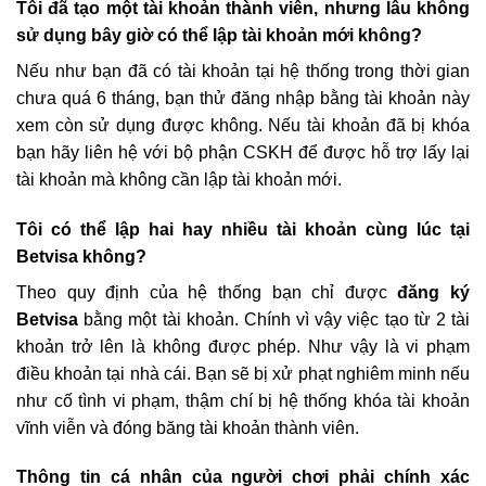
Tôi đã tạo một tài khoản thành viên, nhưng lâu không
sử dụng bây giờ có thể lập tài khoản mới không?
Nếu như bạn đã có tài khoản tại hệ thống trong thời gian
chưa quá 6 tháng, bạn thử đăng nhập bằng tài khoản này
xem còn sử dụng được không. Nếu tài khoản đã bị khóa
bạn hãy liên hệ với bộ phận CSKH để được hỗ trợ lấy lại
tài khoản mà không cần lập tài khoản mới.
Tôi có thể lập hai hay nhiều tài khoản cùng lúc tại
Betvisa không?
Theo quy định của hệ thống bạn chỉ được
đăng ký
Betvisa
bằng một tài khoản. Chính vì vậy việc tạo từ 2 tài
khoản trở lên là không được phép. Như vậy là vi phạm
điều khoản tại nhà cái. Bạn sẽ bị xử phạt nghiêm minh nếu
như cố tình vi phạm, thậm chí bị hệ thống khóa tài khoản
vĩnh viễn và đóng băng tài khoản thành viên.
Thông tin cá nhân của người chơi phải chính xác